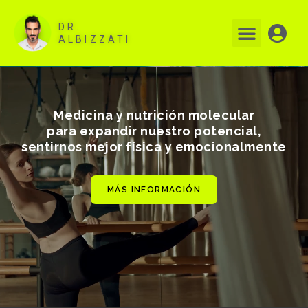
Ir
al
Menú
DR.
contenido
ALBIZZATI
Medicina y nutrición molecular
para expandir nuestro potencial,
sentirnos mejor física y emocionalmente
MÁS INFORMACIÓN