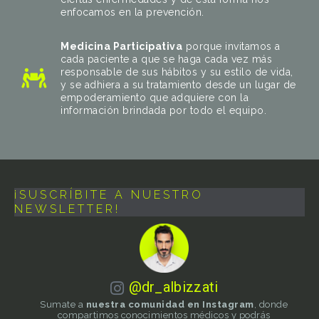
enfocamos en la prevención.
Medicina Participativa
porque invitamos a
cada paciente a que se haga cada vez más
responsable de sus hábitos y su estilo de vida,
y se adhiera a su tratamiento desde un lugar de
empoderamiento que adquiere con la
información brindada por todo el equipo.
¡SUSCRÍBITE A NUESTRO
NEWSLETTER!
@dr_albizzati
Sumate a
nuestra comunidad en Instagram
, donde
compartimos conocimientos médicos y podrás